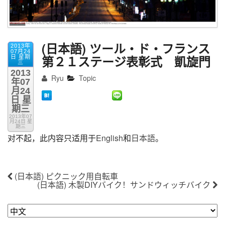
(日本語) ツール・ド・フランス
2013年
07月24
第２１ステージ表彰式 凱旋門
日 星期
三
2013
Ryu
Topic
年07
月24
日 星
期三
2013年07
月24日 星
期三
对不起，此内容只适用于
English
和
日本語
。
(日本語) ピクニック用自転車
(日本語) 木製DIYバイク！サンドウィッチバイク