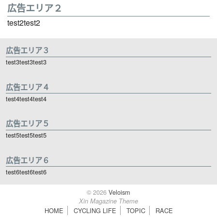
広告エリア２
test2test2
広告エリア３
test3test3test3
広告エリア４
test4test4test4
広告エリア５
test5test5test5
広告エリア６
test6test6test6
© 2026
Veloism
Xin Magazine Theme
HOME
CYCLING LIFE
TOPIC
RACE