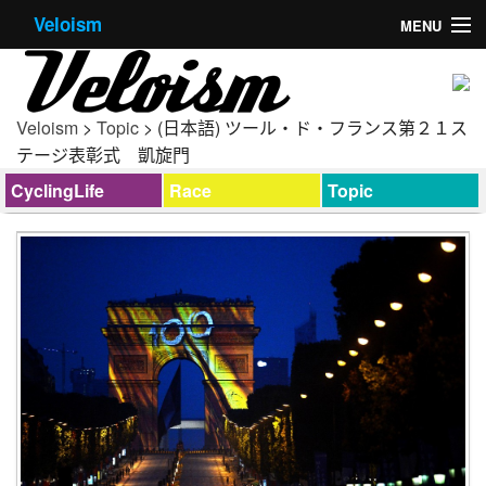
Veloism
MENU
HOME
CYCLING LIFE
Veloism
>
Topic
> (日本語) ツール・ド・フランス第２１ス
テージ表彰式 凱旋門
TOPIC
CyclingLife
Race
Topic
RACE