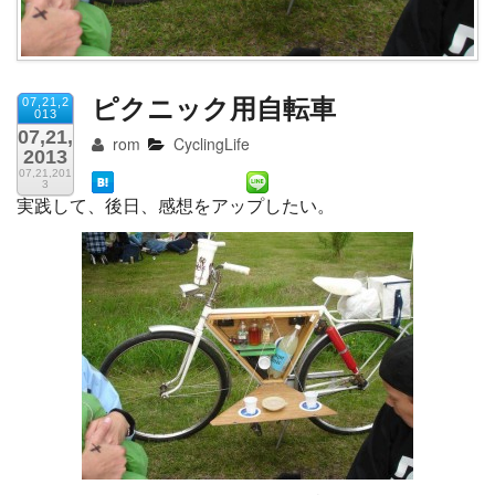
ピクニック用自転車
07,21,2
013
07,21,
rom
CyclingLife
2013
07,21,201
3
実践して、後日、感想をアップしたい。