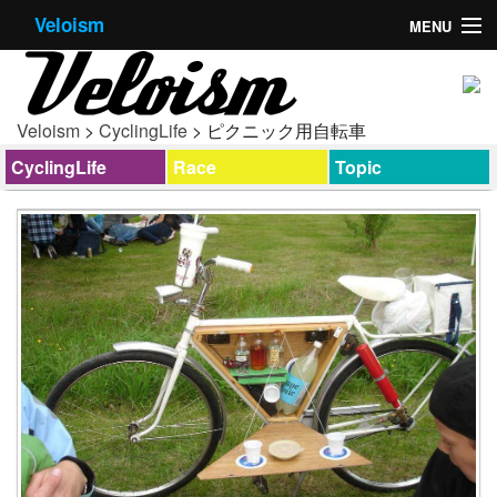
Veloism
MENU
HOME
CYCLING LIFE
Veloism
>
CyclingLife
> ピクニック用自転車
CyclingLife
Race
Topic
TOPIC
RACE