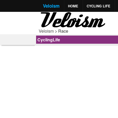
Veloism
HOME
CYCLING LIFE
Veloism
> Race
CyclingLife