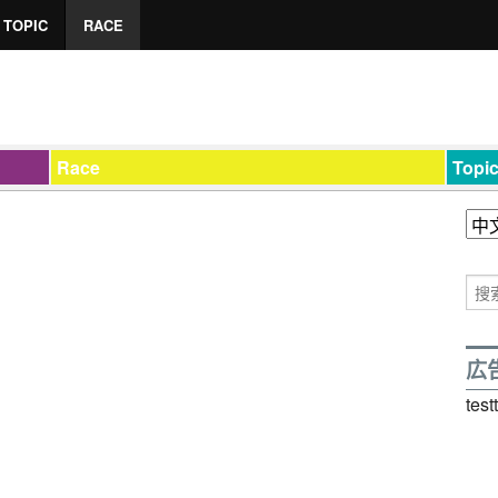
TOPIC
RACE
Race
Topi
広
test